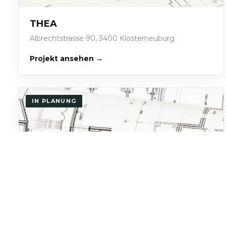
THEA
Albrechtstrasse 90, 3400 Klosterneuburg
Projekt ansehen →
IN PLANUNG